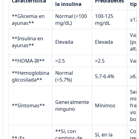
Característica
Prediabetes
la insulina
tip
**Glicemia en
Normal (<100
100-125
≥12
ayunas**
mg/dL)
mg/dL
Var
**Insulina en
Elevada
Elevada
(pu
ayunas**
alta
**HOMA-IR**
>2.5
>2.5
Var
**Hemoglobina
Normal
5.7-6.4%
≥6.
glicosilada**
(<5.7%)
Sed
mic
Generalmente
**Síntomas**
Mínimos
fre
ninguno
vis
bor
**Sí, con
Con
Sí, en la
**¿Es
cambios de
per