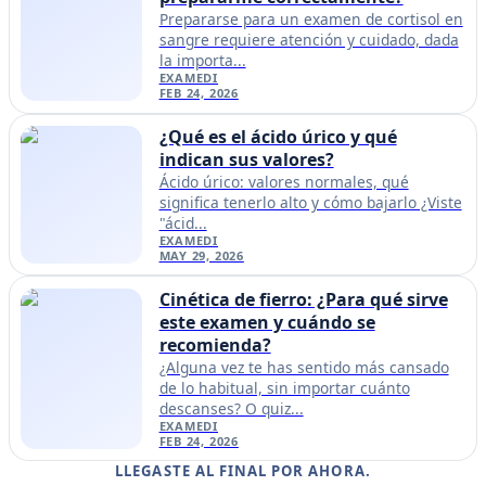
Prepararse para un examen de cortisol en
sangre requiere atención y cuidado, dada
la importa...
EXAMEDI
FEB 24, 2026
¿Qué es el ácido úrico y qué
indican sus valores?
Ácido úrico: valores normales, qué
significa tenerlo alto y cómo bajarlo ¿Viste
"ácid...
EXAMEDI
MAY 29, 2026
Cinética de fierro: ¿Para qué sirve
este examen y cuándo se
recomienda?
¿Alguna vez te has sentido más cansado
de lo habitual, sin importar cuánto
descanses? O quiz...
EXAMEDI
FEB 24, 2026
LLEGASTE AL FINAL POR AHORA.