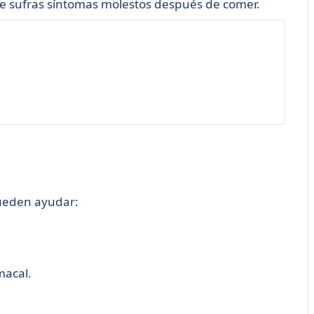
que sufras síntomas molestos después de comer.
ueden ayudar:
macal.