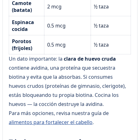
Camote
2 mcg
½ taza
(batata)
Espinaca
0.5 mcg
½ taza
cocida
Porotos
0.5 mcg
½ taza
(frijoles)
Un dato importante: la
clara de huevo cruda
contiene avidina, una proteína que secuestra
biotina y evita que la absorbas. Si consumes
huevos crudos (proteínas de gimnasio, clerigote),
estás bloqueando tu propia biotina. Cocina los
huevos — la cocción destruye la avidina.
Para más opciones, revisa nuestra guía de
alimentos para fortalecer el cabello
.