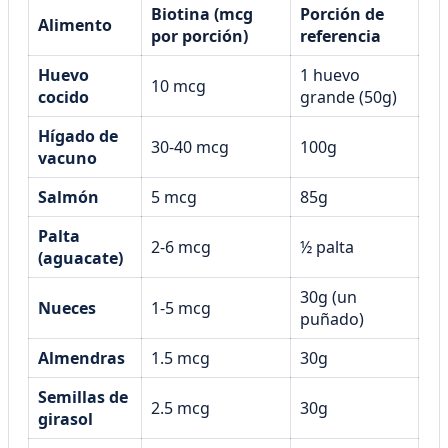
Biotina (mcg
Porción de
Alimento
por porción)
referencia
Huevo
1 huevo
10 mcg
cocido
grande (50g)
Hígado de
30-40 mcg
100g
vacuno
Salmón
5 mcg
85g
Palta
2-6 mcg
½ palta
(aguacate)
30g (un
Nueces
1-5 mcg
puñado)
Almendras
1.5 mcg
30g
Semillas de
2.5 mcg
30g
girasol