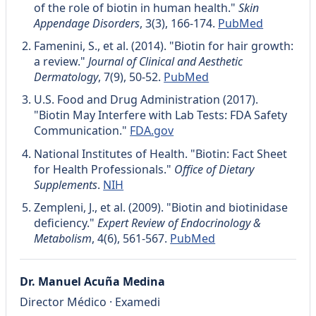
of the role of biotin in human health."
Skin
Appendage Disorders
, 3(3), 166-174.
PubMed
Famenini, S., et al. (2014). "Biotin for hair growth:
a review."
Journal of Clinical and Aesthetic
Dermatology
, 7(9), 50-52.
PubMed
U.S. Food and Drug Administration (2017).
"Biotin May Interfere with Lab Tests: FDA Safety
Communication."
FDA.gov
National Institutes of Health. "Biotin: Fact Sheet
for Health Professionals."
Office of Dietary
Supplements
.
NIH
Zempleni, J., et al. (2009). "Biotin and biotinidase
deficiency."
Expert Review of Endocrinology &
Metabolism
, 4(6), 561-567.
PubMed
Dr. Manuel Acuña Medina
Director Médico · Examedi