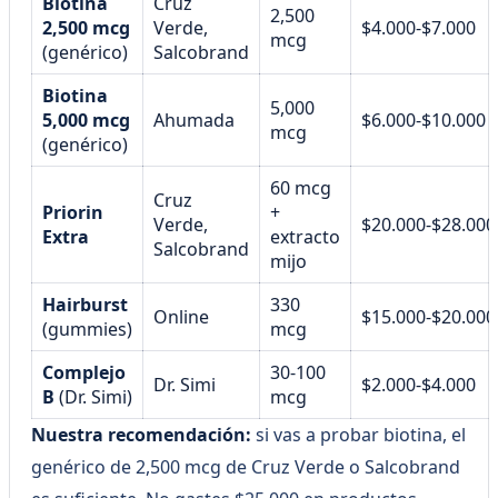
Biotina
Cruz
2,500
2,500 mcg
Verde,
$4.000-$7.000
mcg
(genérico)
Salcobrand
Biotina
5,000
5,000 mcg
Ahumada
$6.000-$10.000
mcg
(genérico)
60 mcg
Cruz
Priorin
+
Verde,
$20.000-$28.000
Extra
extracto
Salcobrand
mijo
Hairburst
330
Online
$15.000-$20.000
(gummies)
mcg
Complejo
30-100
Dr. Simi
$2.000-$4.000
B
(Dr. Simi)
mcg
Nuestra recomendación:
si vas a probar biotina, el
genérico de 2,500 mcg de Cruz Verde o Salcobrand