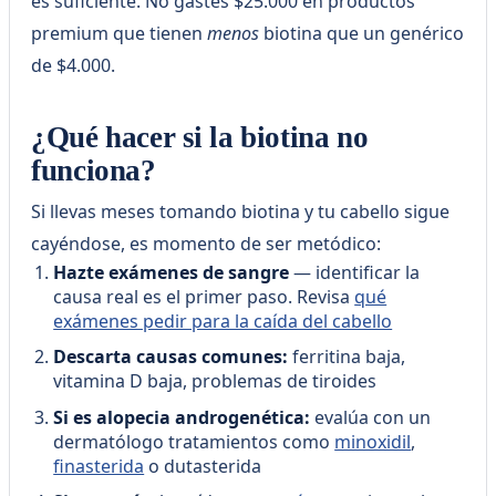
es suficiente. No gastes $25.000 en productos
premium que tienen
menos
biotina que un genérico
de $4.000.
¿Qué hacer si la biotina no
funciona?
Si llevas meses tomando biotina y tu cabello sigue
cayéndose, es momento de ser metódico:
Hazte exámenes de sangre
— identificar la
causa real es el primer paso. Revisa
qué
exámenes pedir para la caída del cabello
Descarta causas comunes:
ferritina baja,
vitamina D baja, problemas de tiroides
Si es alopecia androgenética:
evalúa con un
dermatólogo tratamientos como
minoxidil
,
finasterida
o dutasterida