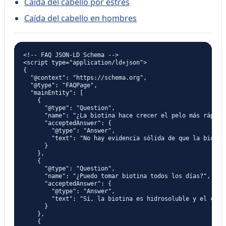
Caída del cabello por estrés
Caída del cabello en hombres
<!-- FAQ JSON-LD Schema -->

<script type="application/ld+json">

{

  "@context": "https://schema.org",

  "@type": "FAQPage",

  "mainEntity": [

    {

      "@type": "Question",

      "name": "¿La biotina hace crecer el pelo más rápido?
      "acceptedAnswer": {

        "@type": "Answer",

        "text": "No hay evidencia sólida de que la biotin
      }

    },

    {

      "@type": "Question",

      "name": "¿Puedo tomar biotina todos los días?",

      "acceptedAnswer": {

        "@type": "Answer",

        "text": "Sí, la biotina es hidrosoluble y el cuer
      }

    },

    {
