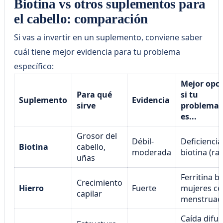
Biotina vs otros suplementos para
el cabello: comparación
Si vas a invertir en un suplemento, conviene saber
cuál tiene mejor evidencia para tu problema
específico:
Mejor opc
Para qué
si tu
Suplemento
Evidencia
sirve
problema
es...
Grosor del
Débil-
Deficiencia
Biotina
cabello,
moderada
biotina (rar
uñas
Ferritina ba
Crecimiento
Hierro
Fuerte
mujeres c
capilar
menstruac
Caída difus