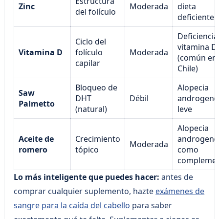
Estructura
Zinc
Moderada
dieta
del folículo
deficiente
Deficiencia
Ciclo del
vitamina D
Vitamina D
folículo
Moderada
(común en
capilar
Chile)
Bloqueo de
Alopecia
Saw
DHT
Débil
androgené
Palmetto
(natural)
leve
Alopecia
Aceite de
Crecimiento
androgené
Moderada
romero
tópico
como
compleme
Lo más inteligente que puedes hacer:
antes de
comprar cualquier suplemento, hazte
exámenes de
sangre para la caída del cabello
para saber