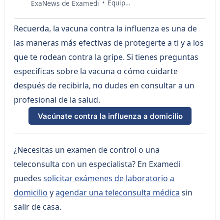
tomar medidas de cuidado
Equipo de Salud Examedi
ExaNews de Examedi
personal adecuadas, sino
también para prevenir la
Recuerda, la vacuna contra la influenza es una de
propagación de enfermedades,
especialmente durante los picos
las maneras más efectivas de protegerte a ti y a los
estacionales de influenza.
que te rodean contra la gripe. Si tienes preguntas
Vacúnate contra la influenza5
mitos sobre el resfriado que
específicas sobre la vacuna o cómo cuidarte
debes conocerQueremos que
después de recibirla, no dudes en consultar a un
tengas
profesional de la salud.
Vacúnate contra la influenza a domicilio
¿Necesitas un examen de control o una
teleconsulta con un especialista? En Examedi
puedes
solicitar exámenes de laboratorio a
domicilio
y
agendar una teleconsulta médica
sin
salir de casa.