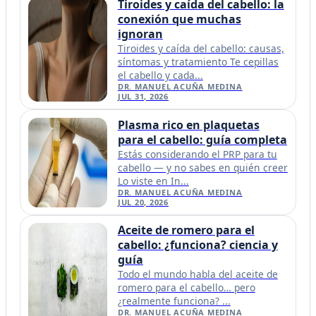
Tiroides y caída del cabello: la
conexión que muchas
ignoran
Tiroides y caída del cabello: causas,
síntomas y tratamiento Te cepillas
el cabello y cada...
DR. MANUEL ACUÑA MEDINA
JUL 31, 2026
Plasma rico en plaquetas
para el cabello: guía completa
Estás considerando el PRP para tu
cabello — y no sabes en quién creer
Lo viste en In...
DR. MANUEL ACUÑA MEDINA
JUL 20, 2026
Aceite de romero para el
cabello: ¿funciona? ciencia y
guía
Todo el mundo habla del aceite de
romero para el cabello… pero
¿realmente funciona? ...
DR. MANUEL ACUÑA MEDINA