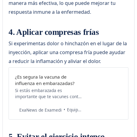
manera más efectiva, lo que puede mejorar tu
respuesta inmune a la enfermedad.
4. Aplicar compresas frías
Si experimentas dolor o hinchazón en el lugar de la
inyección, aplicar una compresa fría puede ayudar
a reducir la inflamación y aliviar el dolor.
¿Es segura la vacuna de
influenza en embarazadas?
Si estás embarazada es
importante que te vacunes contra
la influenza, una manera de
formar anticuerpos y disminuir el
Equipo de Salud Examedi
ExaNews de Examedi
riesgo de complicaciones.
5. Evitar el ejercicio intenso