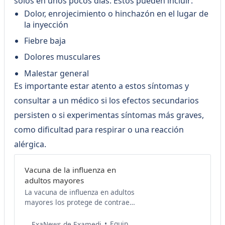
solos en unos pocos días. Estos pueden incluir:
Dolor, enrojecimiento o hinchazón en el lugar de
la inyección
Fiebre baja
Dolores musculares
Malestar general
Es importante estar atento a estos síntomas y
consultar a un médico si los efectos secundarios
persisten o si experimentas síntomas más graves,
como dificultad para respirar o una reacción
alérgica.
Vacuna de la influenza en
adultos mayores
La vacuna de influenza en adultos
mayores los protege de contraer
enfermedades respiratorias
graves y ayuda a mejorar su
Equipo de Salud Examedi
ExaNews de Examedi