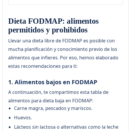
doctor o especialista en salud? Sé
parte de La Consulta Médica de
Examedi, donde podrás brindar
claridad y consejos médicos
Dieta FODMAP: alimentos
confiables para mejorar la vida
permitidos y prohibidos
de cientos de personas.
Escríbenos
Llevar una dieta libre de FODMAP es posible con
a laconsulta@examedi.com
mucha planificación y conocimiento previo de los
alimentos que infieres. Por eso, hemos elaborado
estas recomendaciones para ti:
1. Alimentos bajos en FODMAP
A continuación, te compartimos esta tabla de
alimentos para dieta baja en FODMAP:
Carne magra, pescados y mariscos.
Huevos.
Lácteos sin lactosa o alternativas como la leche