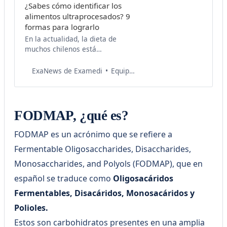
¿Sabes cómo identificar los
alimentos ultraprocesados? 9
formas para lograrlo
En la actualidad, la dieta de
muchos chilenos está
fuertemente influenciada por
alimentos ultraprocesados, una
Equipo de Salud Examedi
ExaNews de Examedi
tendencia que plantea riesgos
significativos para la salud.
Aunque estos productos a
menudo se comercializan como
FODMAP, ¿qué es?
opciones convenientes y
saludables, es esencial
FODMAP es un acrónimo que se refiere a
comprender cómo identificarlos y
Fermentable Oligosaccharides, Disaccharides,
tomar decisiones más
informadas sobre lo que llega a
Monosaccharides, and Polyols (FODMAP), que en
español se traduce como
Oligosacáridos
Fermentables, Disacáridos, Monosacáridos y
Polioles.
Estos son carbohidratos presentes en una amplia