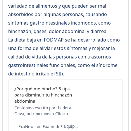
variedad de alimentos y que pueden ser mal
absorbidos por algunas personas, causando
síntomas gastrointestinales incómodos, como
hinchazón, gases, dolor abdominal y diarrea.
La dieta baja en FODMAP se ha desarrollado como
una forma de aliviar estos síntomas y mejorar la
calidad de vida de las personas con trastornos
gastrointestinales funcionales, como el síndrome
de intestino irritable (SII).
¿Por qué me hincho? 5 tips
para disminuir tu hinchazón
abdominal
Contenido escrito por: Isidora
Oliva, nutrinicionista Clínica
Universidad de Los Andes.
nta.isidoraoliva@gmail.com ¿Eres
Equipo de Salud Examedi
ExaNews de Examedi