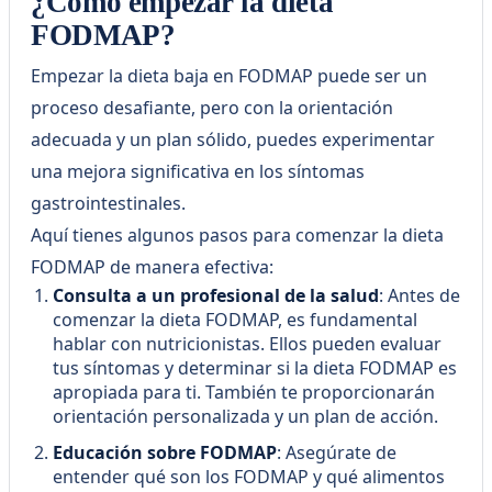
¿Cómo empezar la dieta
perjudicados somos nosotros
FODMAP?
mismos. ¡Pero no te preocupes!
Aquí no juzgamos a
Empezar la dieta baja en FODMAP puede ser un
proceso desafiante, pero con la orientación
adecuada y un plan sólido, puedes experimentar
una mejora significativa en los síntomas
gastrointestinales.
Aquí tienes algunos pasos para comenzar la dieta
FODMAP de manera efectiva:
Consulta a un profesional de la salud
: Antes de
comenzar la dieta FODMAP, es fundamental
hablar con nutricionistas. Ellos pueden evaluar
tus síntomas y determinar si la dieta FODMAP es
apropiada para ti. También te proporcionarán
orientación personalizada y un plan de acción.
Educación sobre FODMAP
: Asegúrate de
entender qué son los FODMAP y qué alimentos