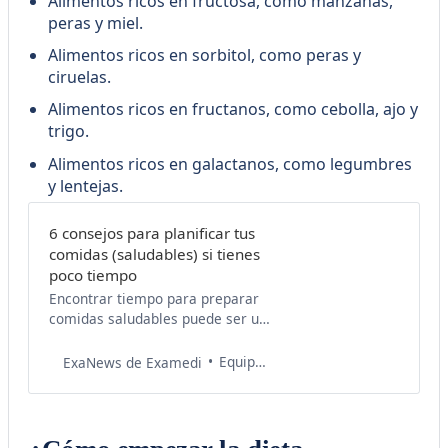
Alimentos ricos en fructosa, como manzanas,
peras y miel.
Alimentos ricos en sorbitol, como peras y
ciruelas.
Alimentos ricos en fructanos, como cebolla, ajo y
trigo.
Alimentos ricos en galactanos, como legumbres
y lentejas.
6 consejos para planificar tus
comidas (saludables) si tienes
poco tiempo
Encontrar tiempo para preparar
comidas saludables puede ser un
desafío. Muchas personas que no
tienen el espacio para planificar
Equipo de Salud Examedi
ExaNews de Examedi
sus preparaciones semanales
prefieren optar por el delivery o,
incluso, saltarse los horarios de
comida. Sin embargo, los únicos