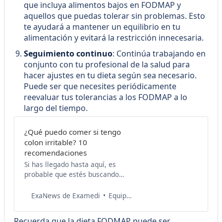
que incluya alimentos bajos en FODMAP y
aquellos que puedas tolerar sin problemas. Esto
te ayudará a mantener un equilibrio en tu
alimentación y evitará la restricción innecesaria.
Seguimiento continuo
: Continúa trabajando en
conjunto con tu profesional de la salud para
hacer ajustes en tu dieta según sea necesario.
Puede ser que necesites periódicamente
reevaluar tus tolerancias a los FODMAP a lo
largo del tiempo.
¿Qué puedo comer si tengo
colon irritable? 10
recomendaciones
Si has llegado hasta aquí, es
probable que estés buscando
información sobre esta condición
gastrointestinal común, pero a
Equipo de Salud Examedi
ExaNews de Examedi
menudo complicada. Aquí, te
compartiremos algunos consejos
Recuerda que la dieta FODMAP puede ser