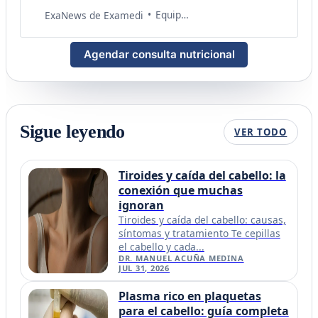
nta.isidoraoliva@gmail.com ¿Eres
Equipo de Salud Examedi
ExaNews de Examedi
doctor o especialista en salud? Sé
parte de La Consulta Médica de
Agendar consulta nutricional
Examedi, donde podrás brindar
claridad y consejos médicos
confiables para mejorar la vida
de cientos de personas.
Escríbenos
a laconsulta@examedi.com
Sigue leyendo
VER TODO
Tiroides y caída del cabello: la
conexión que muchas
ignoran
Tiroides y caída del cabello: causas,
síntomas y tratamiento Te cepillas
el cabello y cada...
DR. MANUEL ACUÑA MEDINA
JUL 31, 2026
Plasma rico en plaquetas
para el cabello: guía completa