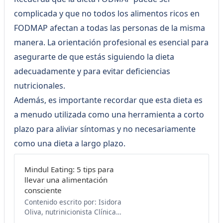
para aliviar los síntomas del
colon irritable y te
complicada y que no todos los alimentos ricos en
recomendaremos algunos
FODMAP afectan a todas las personas de la misma
alimentos que puedes incluir en
tu día a día. Agendar consulta
manera. La orientación profesional es esencial para
nutricional ¿Qué es
asegurarte de que estás siguiendo la dieta
adecuadamente y para evitar deficiencias
nutricionales.
Además, es importante recordar que esta dieta es
a menudo utilizada como una herramienta a corto
plazo para aliviar síntomas y no necesariamente
como una dieta a largo plazo.
Mindul Eating: 5 tips para
llevar una alimentación
consciente
Contenido escrito por: Isidora
Oliva, nutrinicionista Clínica
Universidad de Los Andes.