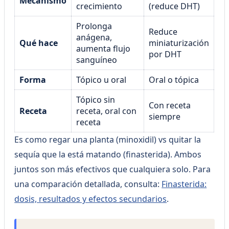
Mecanismo
crecimiento
(reduce DHT)
Prolonga
Reduce
anágena,
Qué hace
miniaturización
aumenta flujo
por DHT
sanguíneo
Forma
Tópico u oral
Oral o tópica
Tópico sin
Con receta
Receta
receta, oral con
siempre
receta
Es como regar una planta (minoxidil) vs quitar la
sequía que la está matando (finasterida). Ambos
juntos son más efectivos que cualquiera solo. Para
una comparación detallada, consulta:
Finasterida:
dosis, resultados y efectos secundarios
.