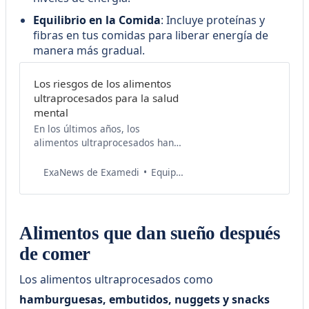
Equilibrio en la Comida
: Incluye proteínas y
fibras en tus comidas para liberar energía de
manera más gradual.
Los riesgos de los alimentos
ultraprocesados para la salud
mental
En los últimos años, los
alimentos ultraprocesados han
ganado una presencia notable en
nuestras despensas y
Equipo de Salud Examedi
ExaNews de Examedi
refrigeradores, ofreciendo
conveniencia y sabor en paquetes
atractivos. Sin embargo, esta
comodidad puede tener un costo
Alimentos que dan sueño después
oculto para nuestro bienestar
de comer
mental. Una reciente
investigación sugiere que una
Los alimentos ultraprocesados como
dieta alta en alimentos
ultraprocesados, específicamente
hamburguesas, embutidos, nuggets y snacks
aquella