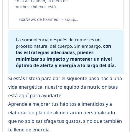
En la actualidad, la dieta de
muchos chilenos está
fuertemente influenciada por
alimentos ultraprocesados, una
Equipo de Salud Examedi
ExaNews de Examedi
tendencia que plantea riesgos
significativos para la salud.
Aunque estos productos a
La somnolencia después de comer es un
menudo se comercializan como
proceso natural del cuerpo. Sin embargo,
con 
opciones convenientes y
las estrategias adecuadas, puedes 
saludables, es esencial
minimizar su impacto y mantener un nivel 
comprender cómo identificarlos y
óptimo de alerta y energía a lo largo del día.
tomar decisiones más
informadas sobre lo que llega a
Si estás listo/a para dar el siguiente paso hacia una
vida energética, nuestro equipo de nutricionistas
está aquí para ayudarte.
Aprende a mejorar tus hábitos alimenticios y a
elaborar un plan de alimentación personalizado
que no solo satisfaga tus gustos, sino que también
te llene de energía.