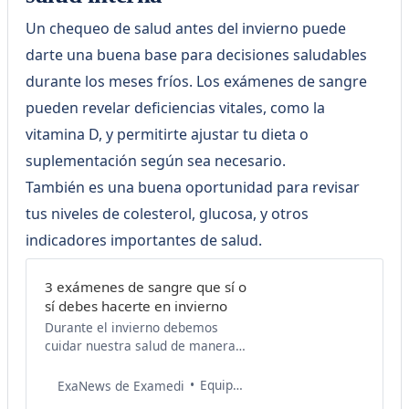
nutricionales. Agendar
Un chequeo de salud antes del invierno puede
darte una buena base para decisiones saludables
durante los meses fríos. Los exámenes de sangre
pueden revelar deficiencias vitales, como la
vitamina D, y permitirte ajustar tu dieta o
suplementación según sea necesario.
También es una buena oportunidad para revisar
tus niveles de colesterol, glucosa, y otros
indicadores importantes de salud.
3 exámenes de sangre que sí o
sí debes hacerte en invierno
Durante el invierno debemos
cuidar nuestra salud de manera
especial, ya que las bajas
temperaturaspueden afectar
Equipo de Salud Examedi
ExaNews de Examedi
nuestro organismo.