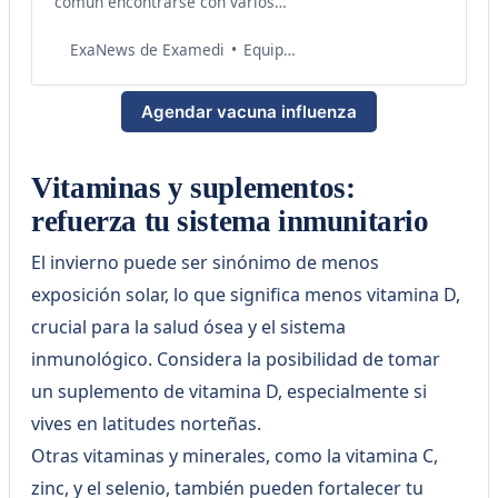
común encontrarse con varios
mitos que rodean la vacunación.
Es crucial abordar estas ideas
Equipo de Salud Examedi
ExaNews de Examedi
erróneas para promover una
comprensión más precisa y
Agendar vacuna influenza
fomentar la importancia de la
vacunación en el entorno de
trabajo. ¡Adelántate al invierno! 5
motivos para vacunar contra la
Vitaminas y suplementos:
influenza a
refuerza tu sistema inmunitario
El invierno puede ser sinónimo de menos
exposición solar, lo que significa menos vitamina D,
crucial para la salud ósea y el sistema
inmunológico. Considera la posibilidad de tomar
un suplemento de vitamina D, especialmente si
vives en latitudes norteñas.
Otras vitaminas y minerales, como la vitamina C,
zinc, y el selenio, también pueden fortalecer tu