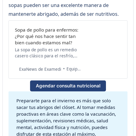
sopas pueden ser una excelente manera de
mantenerte abrigado, además de ser nutritivos.
Sopa de pollo para enfermos:
¿Por qué nos hace sentir tan
bien cuando estamos mal?
La sopa de pollo es un remedio
casero clásico para el resfrío,
dolor de estómago y gripe que es
apreciada en muchas culturas
Equipo de Salud Examedi
ExaNews de Examedi
alrededor del mundo por sus
aparentes beneficios para la
Agendar consulta nutricional
salud cuando nos sentimos bajo
de ánimos. Aunque a primera
vista podría parecer solo una
Prepararte para el invierno es más que solo
tradición pasada de
sacar tus abrigos del clóset. Al tomar medidas
proactivas en áreas clave como la vacunación,
suplementación, revisiones médicas, salud
mental, actividad física y nutrición, puedes
disfrutar de esta estación al máximo,