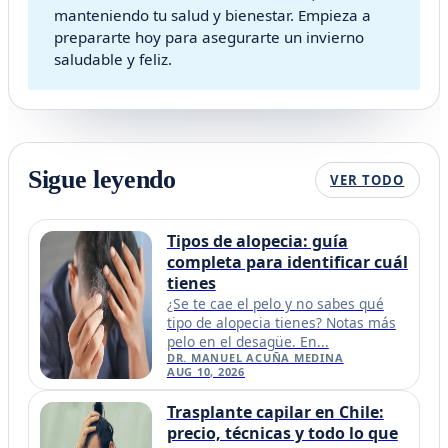
manteniendo tu salud y bienestar. Empieza a
prepararte hoy para asegurarte un invierno
saludable y feliz.
Sigue leyendo
VER TODO
Tipos de alopecia: guía
completa para identificar cuál
tienes
¿Se te cae el pelo y no sabes qué
tipo de alopecia tienes? Notas más
pelo en el desagüe. En...
DR. MANUEL ACUÑA MEDINA
AUG 10, 2026
Trasplante capilar en Chile:
precio, técnicas y todo lo que