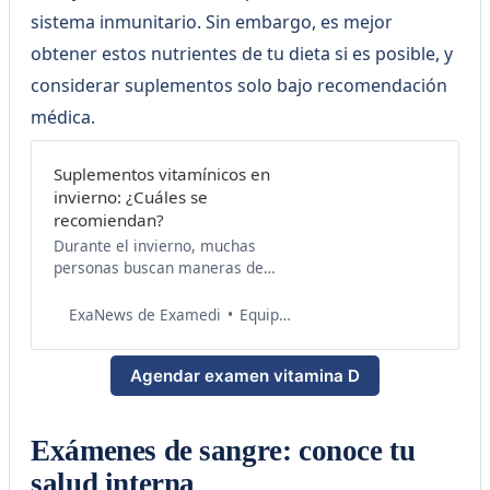
sistema inmunitario. Sin embargo, es mejor
obtener estos nutrientes de tu dieta si es posible, y
considerar suplementos solo bajo recomendación
médica.
Suplementos vitamínicos en
invierno: ¿Cuáles se
recomiendan?
Durante el invierno, muchas
personas buscan maneras de
mantener su salud y bienestar a
través de la nutrición y
Equipo de Salud Examedi
ExaNews de Examedi
suplementos. Aquí te
compartimos algunas
Agendar examen vitamina D
recomendaciones sobre
suplementos y vitaminas que
suelen ser útiles durante los
meses de invierno, y algunas
Exámenes de sangre: conoce tu
pautas sobre cuándo podrían ser
salud interna
necesarios los suplementos