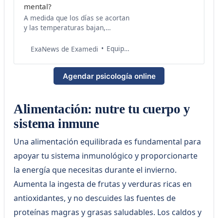
mental?
A medida que los días se acortan
y las temperaturas bajan,
muchas personas experimentan
un cambio significativo en su
Equipo de Salud Examedi
ExaNews de Examedi
estado de ánimo y energía. Este
fenómeno, conocido como
Agendar psicología online
depresión estacional o trastorno
afectivo estacional (TAE), es una
forma de depresión directamente
relacionada con los cambios de
Alimentación: nutre tu cuerpo y
estación, afectando
sistema inmune
principalmente durante
Una alimentación equilibrada es fundamental para
apoyar tu sistema inmunológico y proporcionarte
la energía que necesitas durante el invierno.
Aumenta la ingesta de frutas y verduras ricas en
antioxidantes, y no descuides las fuentes de
proteínas magras y grasas saludables. Los caldos y