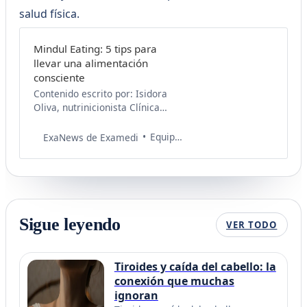
salud física.
Mindul Eating: 5 tips para
llevar una alimentación
consciente
Contenido escrito por: Isidora
Oliva, nutrinicionista Clínica
Universidad de Los Andes.
nta.isidoraoliva@gmail.com ¿Eres
Equipo de Salud Examedi
ExaNews de Examedi
doctor o especialista en salud? Sé
parte de La Consulta Médica de
Examedi, donde podrás brindar
claridad y consejos médicos
confiables para mejorar la vida
de cientos de personas.
Sigue leyendo
VER TODO
Escríbenos
a laconsulta@examedi.com
Tiroides y caída del cabello: la
conexión que muchas
ignoran