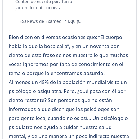
Contenido escrito por: Tania
Jaramillo, nutricionista
integrativa.
@taniajaramillonutricion 💬 ¿Eres
Equipo de Salud Examedi
ExaNews de Examedi
doctor o especialista en salud? Sé
parte de La Consulta Médica de
Bien dicen en diversas ocasiones que: “El cuerpo
Examedi, donde podrás brindar
claridad y consejos médicos
habla lo que la boca calla”, y en un noventa por
confiables para mejorar la vida
ciento de esta frase se nos muestra lo que muchas
de cientos de personas.
Escríbenos
veces ignoramos por falta de conocimiento en el
a laconsulta@examedi.com ¡y
tema o porque lo encontramos absurdo.
conversemos! ¿Qué es la
Al menos un 45% de la población mundial visita un
microbiota intestinal?
psicólogo o psiquiatra. Pero, ¿qué pasa con él por
ciento restante? Son personas que no están
informadas o que dicen que los psicólogos son
para gente loca, cuando no es así… Un psicólogo o
psiquiatra nos ayuda a cuidar nuestra salud
mental, y de una manera un poco indirecta nuestra