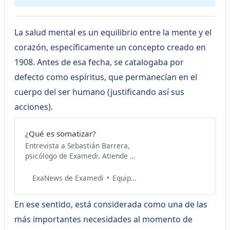
La salud mental es un equilibrio entre la mente y el
corazón, específicamente un concepto creado en
1908. Antes de esa fecha, se catalogaba por
defecto como espíritus, que permanecían en el
cuerpo del ser humano (justificando así sus
acciones).
¿Qué es somatizar?
Entrevista a Sebastián Barrera,
psicólogo de Examedi. Atiende a
adolescentes y adultos. Terapia
cognitiva conductual, familiares y
Equipo de Salud Examedi
ExaNews de Examedi
sistémicas. 💙¿Eres doctor o
especialista en salud? Sé parte de
En ese sentido, está considerada como una de las
La Consulta Médica de Examedi,
donde podrás brindar claridad y
más importantes necesidades al momento de
consejos médicos confiables para