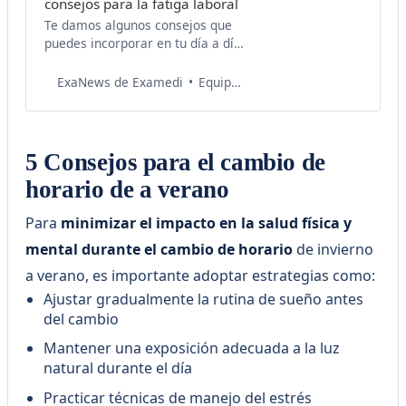
consejos para la fatiga laboral
Te damos algunos consejos que
puedes incorporar en tu día a día
para prevenir el estrés laboral y
el burnout.
Equipo de Salud Examedi
ExaNews de Examedi
5 Consejos para el cambio de
horario de a verano
Para
minimizar el impacto en la salud física y
mental durante el cambio de horario
de invierno
a verano, es importante adoptar estrategias como:
Ajustar gradualmente la rutina de sueño antes
del cambio
Mantener una exposición adecuada a la luz
natural durante el día
Practicar técnicas de manejo del estrés