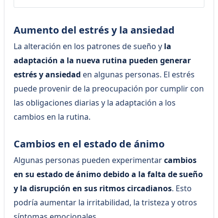
hablar del impacto de la
alimentación en la salud mental y
por qué es importante optar por
Aumento del estrés y la ansiedad
comidas saludables para mejorar
nuestro bienestar integral. Inicia
La alteración en los patrones de sueño y
la
tu terapia online ¿…
adaptación a la nueva rutina pueden generar
estrés y ansiedad
en algunas personas. El estrés
puede provenir de la preocupación por cumplir con
las obligaciones diarias y la adaptación a los
cambios en la rutina.
Cambios en el estado de ánimo
Algunas personas pueden experimentar
cambios
en su estado de ánimo debido a la falta de sueño
y la disrupción en sus ritmos circadianos
. Esto
podría aumentar la irritabilidad, la tristeza y otros
síntomas emocionales.