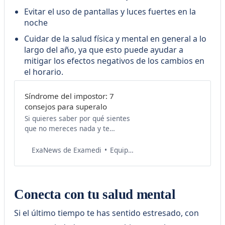
Evitar el uso de pantallas y luces fuertes en la
noche
Cuidar de la salud física y mental en general a lo
largo del año, ya que esto puede ayudar a
mitigar los efectos negativos de los cambios en
el horario.
Síndrome del impostor: 7
consejos para superalo
Si quieres saber por qué sientes
que no mereces nada y te
gustaría saber qué hacer para
revertir la situación, ¡llegaste al
Equipo de Salud Examedi
ExaNews de Examedi
lugar correcto!
Conecta con tu salud mental
Si el último tiempo te has sentido estresado, con