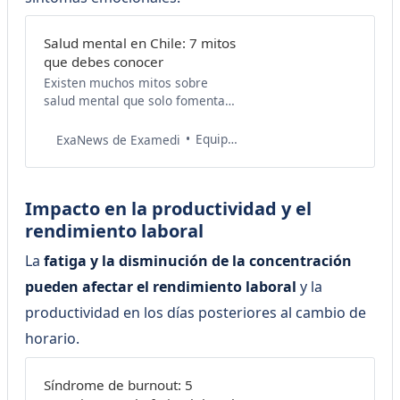
Salud mental en Chile: 7 mitos
que debes conocer
Existen muchos mitos sobre
salud mental que solo fomentan
la estigmatización. Aquí te
contamos cuáles son los
Equipo de Salud Examedi
ExaNews de Examedi
principales y por qué son falsos.
Impacto en la productividad y el
rendimiento laboral
La
fatiga y la disminución de la concentración
pueden afectar el rendimiento laboral
y la
productividad en los días posteriores al cambio de
horario.
Síndrome de burnout: 5