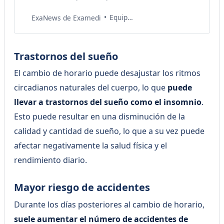
descanso adecuado, que impacta
en la calidad de vida y la salud
Equipo de Salud Examedi
ExaNews de Examedi
mental.
Trastornos del sueño
El cambio de horario puede desajustar los ritmos
circadianos naturales del cuerpo, lo que
puede
llevar a trastornos del sueño como el insomnio
.
Esto puede resultar en una disminución de la
calidad y cantidad de sueño, lo que a su vez puede
afectar negativamente la salud física y el
rendimiento diario.
Mayor riesgo de accidentes
Durante los días posteriores al cambio de horario,
suele aumentar el número de accidentes de